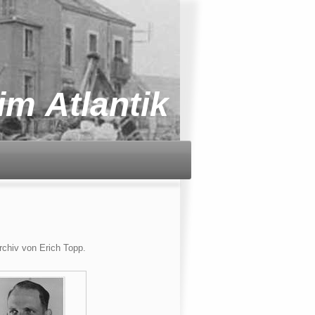
im Atlantik
chiv von Erich Topp.