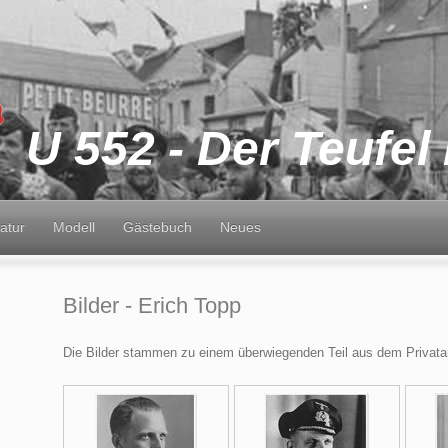
U 552 - Der Teufel 
ratur
Modell
Gästebuch
Neues
Bilder - Erich Topp
Die Bilder stammen zu einem überwiegenden Teil aus dem Privatar