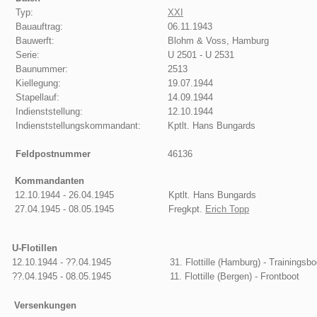
Typ:
XXI
Bauauftrag:
06.11.1943
Bauwerft:
Blohm & Voss, Hamburg
Serie:
U 2501 - U 2531
Baunummer:
2513
Kiellegung:
19.07.1944
Stapellauf:
14.09.1944
Indienststellung:
12.10.1944
Indienststellungskommandant:
Kptlt. Hans Bungards
Feldpostnummer
46136
Kommandanten
12.10.1944 - 26.04.1945
Kptlt. Hans Bungards
27.04.1945 - 08.05.1945
Fregkpt.
Erich Topp
U-Flotillen
12.10.1944 - ??.04.1945
31. Flottille (Hamburg) - Trainingsbo
??.04.1945 - 08.05.1945
11. Flottille (Bergen) - Frontboot
Versenkungen