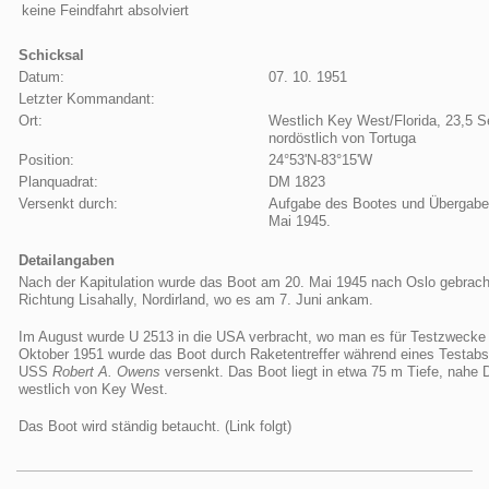
keine Feindfahrt absolviert
Schicksal
Datum:
07. 10. 1951
Letzter Kommandant:
Ort:
Westlich Key West/Florida, 23,5 
nordöstlich von Tortuga
Position:
24°53'N-83°15'W
Planquadrat:
DM 1823
Versenkt durch:
Aufgabe des Bootes und Übergabe 
Mai 1945.
Detailangaben
Nach der Kapitulation wurde das Boot am 20. Mai 1945 nach Oslo gebracht
Richtung Lisahally, Nordirland, wo es am 7. Juni ankam.
Im August wurde U 2513 in die USA verbracht, wo man es für Testzwecke 
Oktober 1951 wurde das Boot durch Raketentreffer während eines Testab
USS
Robert A. Owens
versenkt. Das Boot liegt in etwa 75 m Tiefe, nahe 
westlich von Key West.
Das Boot wird ständig betaucht. (Link folgt)